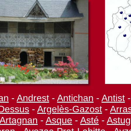
an
-
Andrest
-
Antichan
-
Antist
-
Dessus
-
Argelès-
Gazost
-
Arra
Artagnan
-
Asque
-
Asté
-
Astu