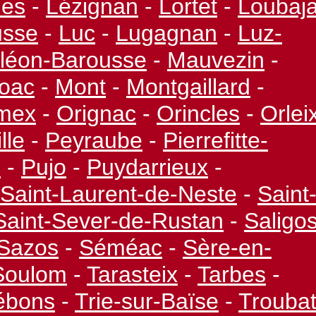
les
-
Lézignan
-
Lortet
-
Loubaj
usse
-
Luc
-
Lugagnan
-
Luz-
léon-
Barousse
-
Mauvezin
-
oac
-
Mont
-
Montgaillard
-
mex
-
Orignac
-
Orincles
-
Orlei
lle
-
Peyraube
-
Pierrefitte-
c
-
Pujo
-
Puydarrieux
-
Saint-
Laurent-
de-
Neste
-
Saint
Saint-
Sever-
de-
Rustan
-
Saligo
Sazos
-
Séméac
-
Sère-
en-
Soulom
-
Tarasteix
-
Tarbes
-
ébons
-
Trie-
sur-
Baïse
-
Trouba