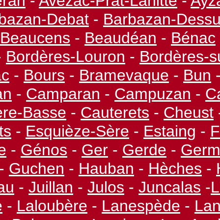
eran
-
Avezac-
Prat-
Lahitte
-
Ayz
bazan-
Debat
-
Barbazan-
Dess
Beaucens
-
Beaudéan
-
Bénac
-
Bordères-
Louron
-
Bordères-
s
ac
-
Bours
-
Bramevaque
-
Bun
an
-
Camparan
-
Campuzan
-
C
ère-
Basse
-
Cauterets
-
Cheust
ts
-
Esquièze-
Sère
-
Estaing
-
F
e
-
Génos
-
Ger
-
Gerde
-
Ger
-
Guchen
-
Hauban
-
Hèches
-
au
-
Juillan
-
Julos
-
Juncalas
-
L
e
-
Laloubère
-
Lanespède
-
La