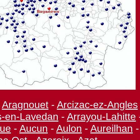
Aragnouet
-
Arcizac-
ez-
Angles
s-
en-
Lavedan
-
Arrayou-
Lahitte
gue
-
Aucun
-
Aulon
-
Aureilhan
-