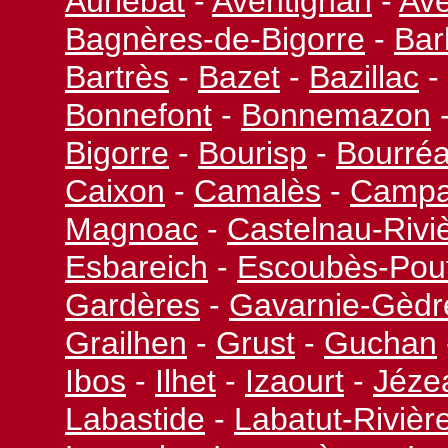
Auriébat
-
Aventignan
-
Av
Bagnères-
de-
Bigorre
-
Bar
Bartrès
-
Bazet
-
Bazillac
-
Bonnefont
-
Bonnemazon
Bigorre
-
Bourisp
-
Bourré
Caixon
-
Camalès
-
Camp
Magnoac
-
Castelnau-
Rivi
Esbareich
-
Escoubès-
Pou
Gardères
-
Gavarnie-
Gèdr
Grailhen
-
Grust
-
Guchan
Ibos
-
Ilhet
-
Izaourt
-
Jéze
Labastide
-
Labatut-
Rivièr