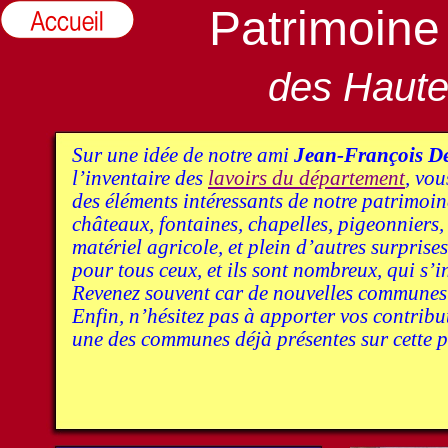
Patrimoine 
des Haute
Sur une idée de notre ami
Jean-
François D
l’inventaire des
lavoirs du département
, vou
des éléments intéressants de notre patrimoine
châteaux, fontaines, chapelles, pigeonniers,
matériel agricole, et plein d’autres surpris
pour tous ceux, et ils sont nombreux, qui s’i
Revenez souvent car de nouvelles communes 
Enfin, n’hésitez pas à apporter vos contribu
une des communes déjà présentes sur cette