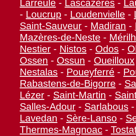
Larreule
-
Lascazères
-
La
-
Loucrup
-
Loudenvielle
-
Saint-
Sauveur
-
Madiran
-
Mazères-
de-
Neste
-
Méril
Nestier
-
Nistos
-
Odos
-
O
Ossen
-
Ossun
-
Oueilloux
Nestalas
-
Poueyferré
-
Po
Rabastens-
de-
Bigorre
-
Sa
Lézer
-
Saint-
Martin
-
Saint
Salles-
Adour
-
Sarlabous
-
Lavedan
-
Sère-
Lanso
-
Se
Thermes-
Magnoac
-
Tosta