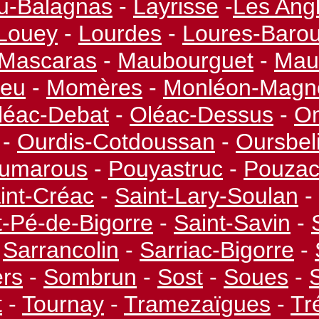
u-
Balagnas
-
Layrisse
-
Les Ang
Louey
-
Lourdes
-
Loures-
Baro
Mascaras
-
Maubourguet
-
Mau
heu
-
Momères
-
Monléon-
Magn
léac-
Debat
-
Oléac-
Dessus
-
O
-
Ourdis-
Cotdoussan
-
Oursbeli
umarous
-
Pouyastruc
-
Pouza
int-
Créac
-
Saint-
Lary-
Soulan
-
-
Pé-
de-
Bigorre
-
Saint-
Savin
-
Sarrancolin
-
Sarriac-
Bigorre
-
rs
-
Sombrun
-
Sost
-
Soues
-
t
-
Tournay
-
Tramezaïgues
-
Tr