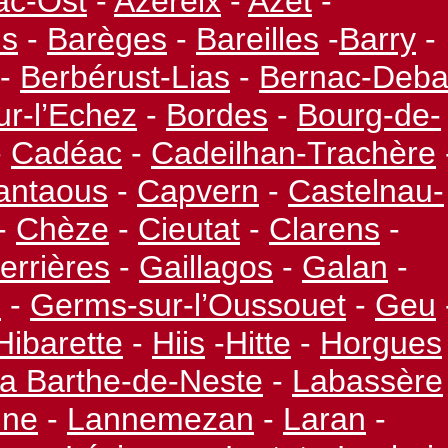
ac-
Ost
-
Azereix
-
Azet
-
us
-
Barèges
-
Bareilles
-
Barry
-
-
Berbérust-
Lias
-
Bernac-
Deba
ur-
l’Echez
-
Bordes
-
Bourg-
de-
-
Cadéac
-
Cadeilhan-
Trachère
antaous
-
Capvern
-
Castelnau-
-
Chèze
-
Cieutat
-
Clarens
-
errières
-
Gaillagos
-
Galan
-
m
-
Germs-
sur-
l’Oussouet
-
Geu
Hibarette
-
Hiis
-
Hitte
-
Horgues
a Barthe-
de-
Neste
-
Labassère
nne
-
Lannemezan
-
Laran
-