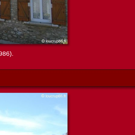
986).
e