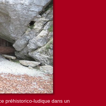
e préhistorico-
ludique dans un