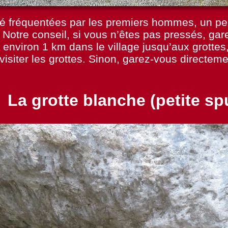
té fréquentées par les premiers hommes, un peu
Notre conseil, si vous n’êtes pas pressés, gar
 environ 1 km dans le village jusqu’aux grotte
visiter les grottes. Sinon, garez-
vous directeme
La grotte blanche (petite s