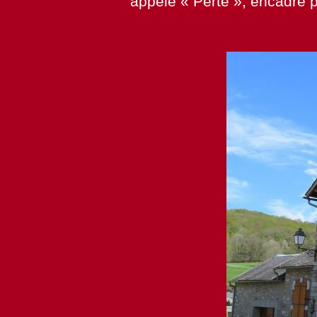
appelé « Perte », encadré 