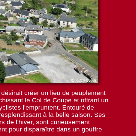
 désirait créer un lieu de peuplement
chissant le Col de Coupe et offrant un
clistes l'empruntent. Entouré de
resplendissant à la belle saison. Ses
rs de l'hiver, sont curieusement
nt pour disparaître dans un gouffre