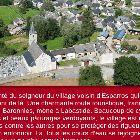
nté du seigneur du village voisin d'Esparros qui
ent de là. Une charmante route touristique, fran
s Baronnies, mène à Labastide. Beaucoup de cy
 et beaux pâturages verdoyants, le village est 
es contre les autres pour se protéger des rigueu
entonnoir. Là, tous les cours d'eau se rejoigne